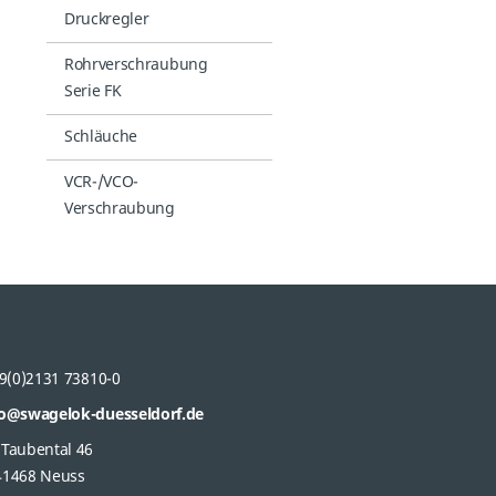
Druckregler
Rohrverschraubung
Serie FK
Schläuche
VCR-/VCO-
Verschraubung
9(0)2131 73810-0
fo@swagelok-duesseldorf.de
 Taubental 46
41468 Neuss