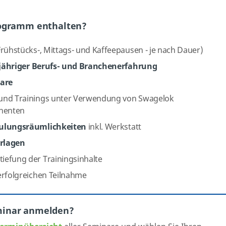
rogramm enthalten?
Frühstücks-, Mittags- und Kaffeepausen - je nach Dauer)
jähriger Berufs- und Branchenerfahrung
nare
und Trainings unter Verwendung von Swagelok
nenten
ulungsräumlichkeiten
inkl. Werkstatt
rlagen
tiefung der Trainingsinhalte
erfolgreichen Teilnahme
minar anmelden?