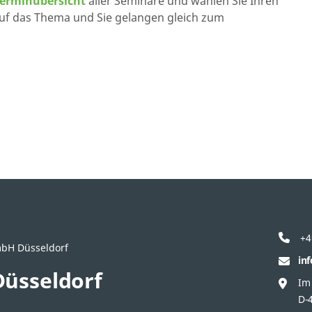
Terminübersicht
aller Seminare und wählen Sie Ihren
auf das Thema und Sie gelangen gleich zum
+4
mbH Düsseldorf
in
üsseldorf
Im
D-