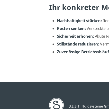
Ihr konkreter M
Nachhaltigkeit stärken:
Red
Kosten senken:
Versteckte 
Sicherheit erhöhen:
Akute R
Stillstände reduzieren:
Verm
Zuverlässige Betriebsabläu
B.E.S.T. Fluidsysteme G